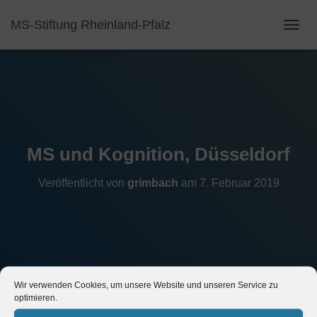
MS-Stiftung Rheinland-Pfalz
N
A
V
I
G
A
T
I
O
MS und Kognition, Düsseldorf
N
U
Veröffentlicht von
grimbach
am
7. Februar 2019
M
S
C
H
A
L
T
E
Wir verwenden Cookies, um unsere Website und unseren Service zu
N
optimieren.
Datum/Zeit
#_LOCATIONMAP